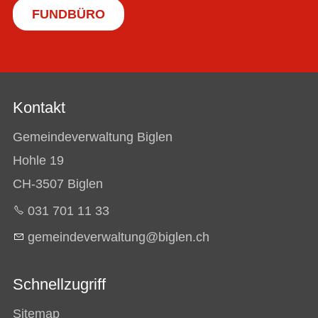
FUNDBÜRO
Kontakt
Gemeindeverwaltung Biglen
Hohle 19
CH-3507 Biglen
031 701 11 33
g
m
nd
v
rw
lt
ng
b
gl
n
ch
Schnellzugriff
Sitemap