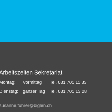
Arbeitszeiten Sekretariat
Montag:
Vormittag
Tel. 031 701 11 33
Dienstag:
ganzer Tag
Tel. 031 701 13 28
s
s
nn
f
hr
r
b
gl
n
ch