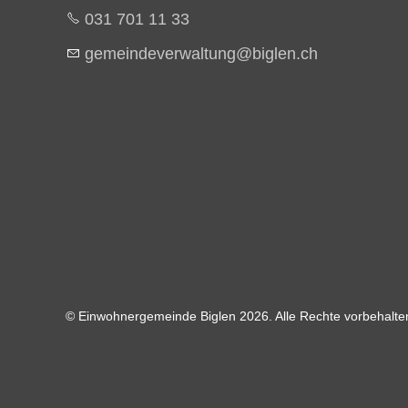
031 701 11 33
g
m
nd
v
rw
lt
ng
b
gl
n
ch
© Einwohnergemeinde Biglen 2026. Alle Rechte vorbehalten