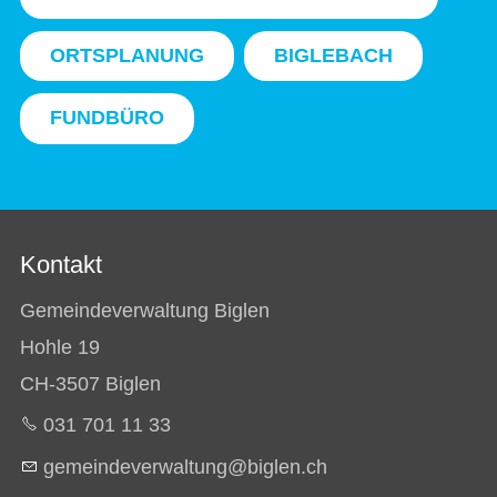
ORTSPLANUNG
BIGLEBACH
FUNDBÜRO
Kontakt
Gemeindeverwaltung Biglen
Hohle 19
CH-3507 Biglen
031 701 11 33
g
m
nd
v
rw
lt
ng
b
gl
n
ch