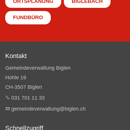
ORTSPLANUNG
BIGLEBACH
FUNDBÜRO
Kontakt
Gemeindeverwaltung Biglen
Hohle 19
CH-3507 Biglen
031 701 11 33
g
m
nd
v
rw
lt
ng
b
gl
n
ch
Schnellzugriff