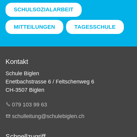
SCHULSOZIALARBEIT
MITTEILUNGEN
TAGESSCHULE
Kontakt
Schule Biglen
Enetbachstrasse 6 / Feltschenweg 6
CH-3507 Biglen
079 103 99 63
sch
ll
t
ng
sch
l
b
gl
n
ch
Schnellzugriff