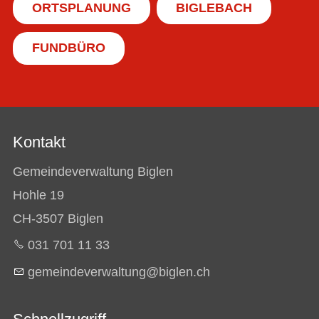
ORTSPLANUNG
BIGLEBACH
FUNDBÜRO
Kontakt
Gemeindeverwaltung Biglen
Hohle 19
CH-3507 Biglen
031 701 11 33
g
m
nd
v
rw
lt
ng
b
gl
n
ch