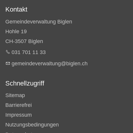
Kontakt
Gemeindeverwaltung Biglen
Hohle 19
CH-3507 Biglen
031 701 11 33
g
m
nd
v
rw
lt
ng
b
gl
n
ch
Schnellzugriff
Sitemap
Barrierefrei
Impressum
Nutzungsbedingungen