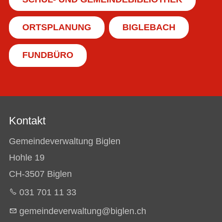
ORTSPLANUNG
BIGLEBACH
FUNDBÜRO
Kontakt
Gemeindeverwaltung Biglen
Hohle 19
CH-3507 Biglen
031 701 11 33
g
m
nd
v
rw
lt
ng
b
gl
n
ch