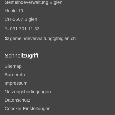
Gemeindeverwaltung Biglen
Hohle 19
CH-3507 Biglen
031 701 11 33
g
m
nd
v
rw
lt
ng
b
gl
n
ch
Schnellzugriff
Sitemap
Barrierefrei
Impressum
Nutzungsbedingungen
Datenschutz
Coockie-Einstellungen