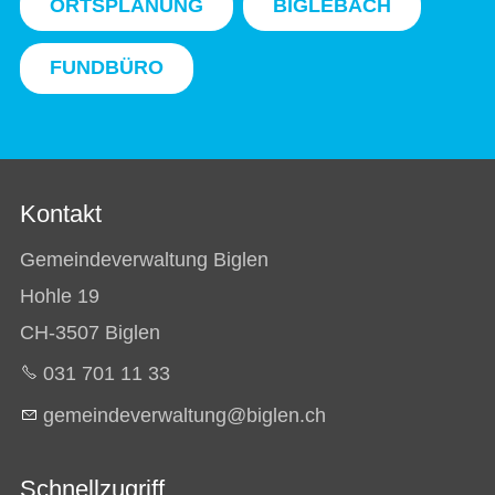
ORTSPLANUNG
BIGLEBACH
FUNDBÜRO
Kontakt
Gemeindeverwaltung Biglen
Hohle 19
CH-3507 Biglen
031 701 11 33
g
m
nd
v
rw
lt
ng
b
gl
n
ch
Schnellzugriff