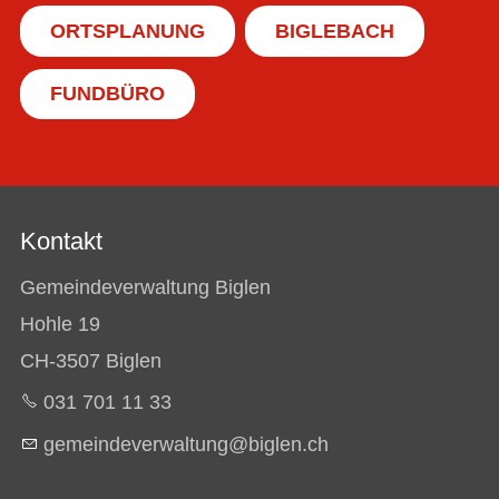
ORTSPLANUNG
BIGLEBACH
FUNDBÜRO
Kontakt
Gemeindeverwaltung Biglen
Hohle 19
CH-3507 Biglen
031 701 11 33
g
m
nd
v
rw
lt
ng
b
gl
n
ch