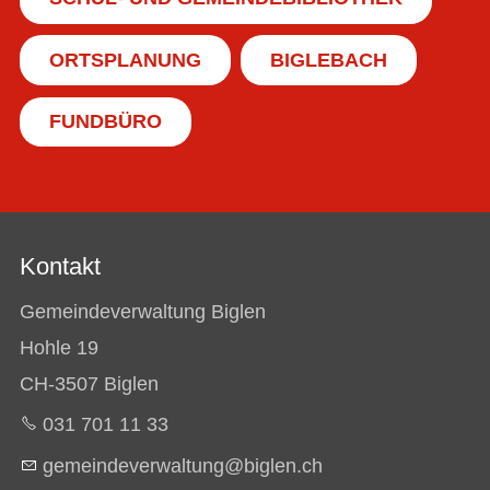
ORTSPLANUNG
BIGLEBACH
FUNDBÜRO
Kontakt
Gemeindeverwaltung Biglen
Hohle 19
CH-3507 Biglen
031 701 11 33
g
m
nd
v
rw
lt
ng
b
gl
n
ch