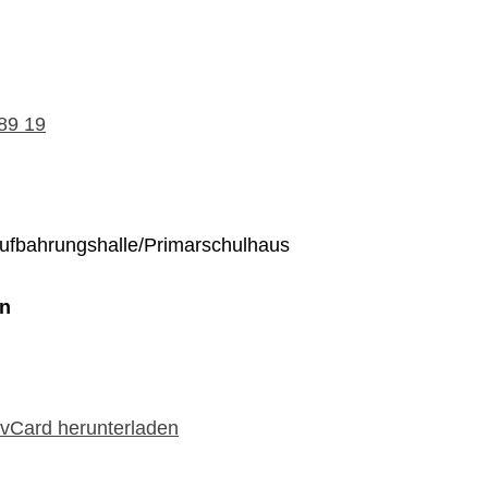
89 19
ufbahrungshalle/Primarschulhaus
en
 vCard herunterladen