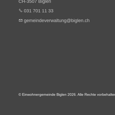
CH-3507 Biglen
031 701 11 33
g
m
nd
v
rw
lt
ng
b
gl
n
ch
© Einwohnergemeinde Biglen 2026. Alle Rechte vorbehalten