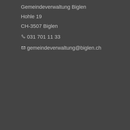
Gemeindeverwaltung Biglen
Hohle 19
CH-3507 Biglen
031 701 11 33
g
m
nd
v
rw
lt
ng
b
gl
n
ch