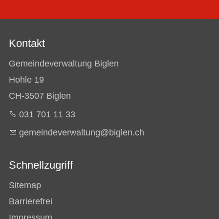
Kontakt
Gemeindeverwaltung Biglen
Hohle 19
CH-3507 Biglen
031 701 11 33
g
m
nd
v
rw
lt
ng
b
gl
n
ch
Schnellzugriff
Sitemap
Barrierefrei
Impressum