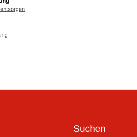
tung
 entsorgen
ung
Suchen