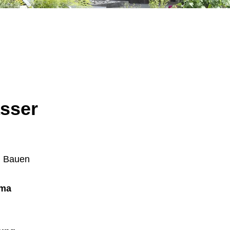
sser
d Bauen
ema