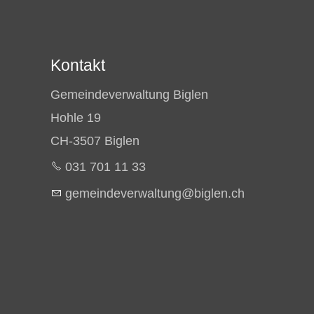
Kontakt
Gemeindeverwaltung Biglen
Hohle 19
CH-3507 Biglen
031 701 11 33
g
m
nd
v
rw
lt
ng
b
gl
n
ch