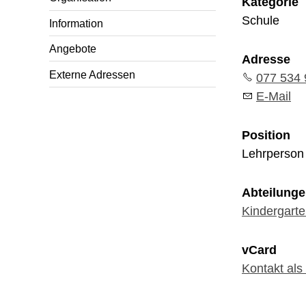
Kategorie
Schule
Information
Angebote
Adresse
Externe Adressen
077 534 
E-Mail
Position
Lehrperson
Abteilung
Kindergart
vCard
Kontakt als