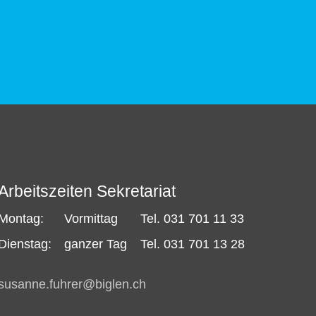
Arbeitszeiten Sekretariat
Montag:
Vormittag
Tel. 031 701 11 33
Dienstag:
ganzer Tag
Tel. 031 701 13 28
s
s
nn
f
hr
r
b
gl
n
ch