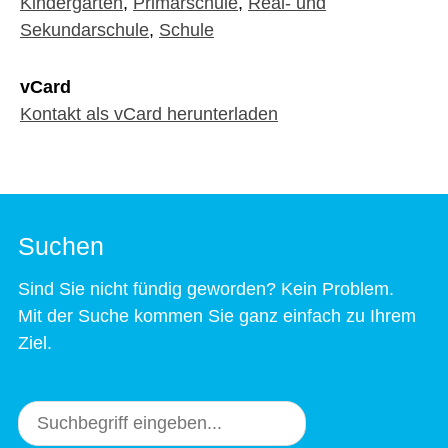
Kindergarten
,
Primarschule
,
Real- und
Sekundarschule
,
Schule
vCard
Kontakt als vCard herunterladen
Suchen
Sind Sie nicht fündig geworden? Kein Problem.
Mit der Suche kommen Sie ganz einfach zu Ihrem
Ziel.