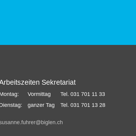
Arbeitszeiten Sekretariat
Montag:
Vormittag
Tel. 031 701 11 33
Dienstag:
ganzer Tag
Tel. 031 701 13 28
s
s
nn
f
hr
r
b
gl
n
ch